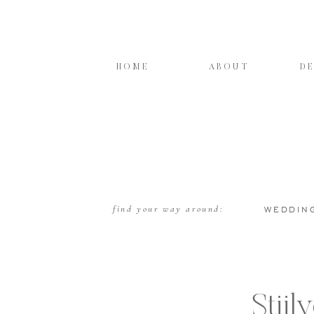
HOME
ABOUT
D
find your way around:
WEDDIN
Stijl