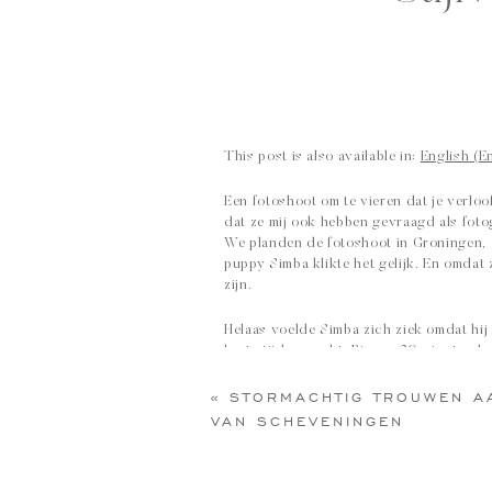
This post is also available in:
English
(
E
Een fotoshoot om te vieren dat je verlo
dat ze mij ook hebben gevraagd als fotog
We planden de fotoshoot in Groningen, 
puppy Simba klikte het gelijk. En omdat 
zijn.
Helaas voelde Simba zich ziek omdat hij
korte tijd gemaakt. Binnen 20 minuten h
kaart.
«
STORMACHTIG TROUWEN A
Hieronder zie je een paar van mijn favor
VAN SCHEVENINGEN
volgend jaar!
Boek jouw fotoshoot in Gron